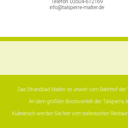
Telefon: 03504-612169
info@talsperre-malter.de
Das Strandbad Malter ist unweit vom Bahnhof der 
An dem größten Bootsverleih der Talsperre, k
Kulinarisch werden Sie hier vom italienischen Restaura