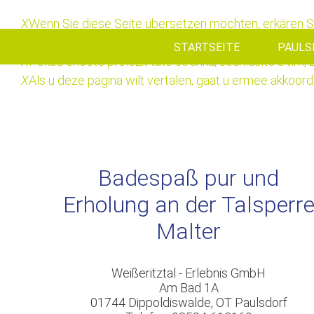
X
Wenn Sie diese Seite übersetzen möchten, erkären Si
X
If you want to translate this page, you agree that yo
STARTSEITE
PAULS
X
Pokud chcete přeložit tuto stránku, souhlasíte s tím
X
Als u deze pagina wilt vertalen, gaat u ermee akko
Badespaß pur und
Erholung an der Talsperr
Malter
Weißeritztal - Erlebnis GmbH
Am Bad 1A
01744 Dippoldiswalde, OT Paulsdorf